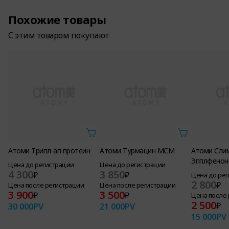
Похожие товары
С этим товаром покупают
Атоми Трипл-ап протеин
Атоми Турмацин МСМ
Атоми Сли
Эпплфенон
Цена до регистрации
Цена до регистрации
4 300
3 850
₽
₽
Цена до ре
2 800
₽
Цена после регистрации
Цена после регистрации
3 900
3 500
₽
₽
Цена после
2 500
₽
30 000
PV
21 000
PV
15 000
PV