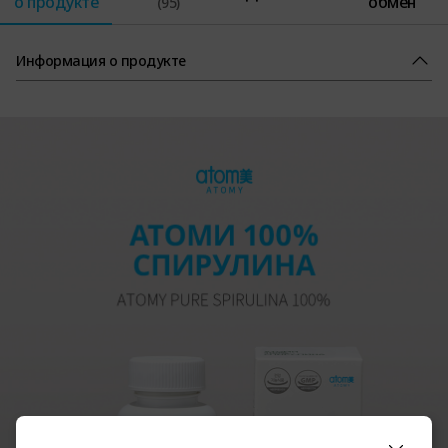
о продукте
обмен
(95)
Информация о продукте