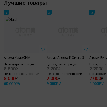
Лучшие товары
1
2
3
Атоми ХемоХИМ
Атоми Аляска Е-Омега 3
Атоми Вит
Цена до регистрации
Цена до регистрации
Цена до ре
8 800
2 200
2 200
₽
₽
₽
Цена после регистрации
Цена после регистрации
Цена после
8 000
2 000
2 000
₽
₽
₽
60 000
PV
9 000
PV
9 000
PV